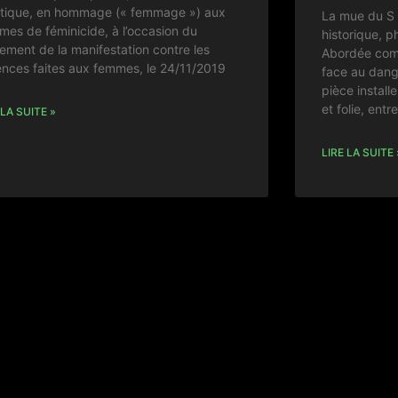
istique, en hommage (« femmage ») aux
La mue du S 
imes de féminicide, à l’occasion du
historique, 
ement de la manifestation contre les
Abordée com
ences faites aux femmes, le 24/11/2019
face au dang
pièce install
et folie, entr
 LA SUITE »
LIRE LA SUITE 