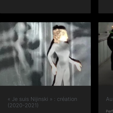
« Je suis Nijinski » : création
Au
(2020-2021)
Perf