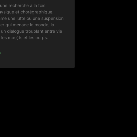
une recherche à la fois
physique et chorégraphique.
me une lutte ou une suspension
er qui menace le monde, la
e un dialogue troublant entre vie
e les mo(r)ts et les corps.
»