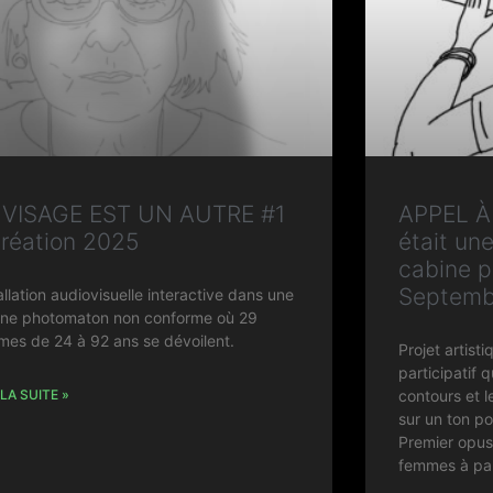
 VISAGE EST UN AUTRE #1
APPEL À 
création 2025
était un
cabine p
Septemb
allation audiovisuelle interactive dans une
ine photomaton non conforme où 29
es de 24 à 92 ans se dévoilent.
Projet artisti
participatif q
 LA SUITE »
contours et l
sur un ton p
Premier opu
femmes à par