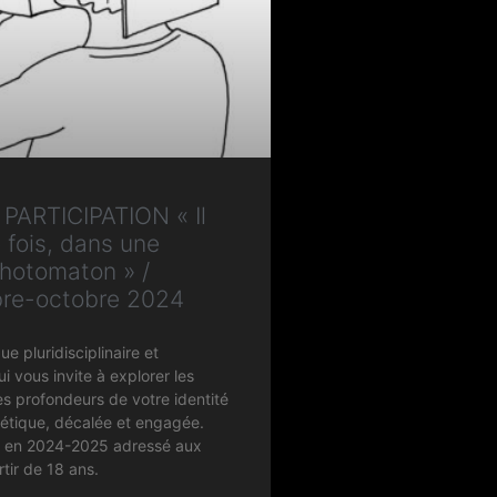
PARTICIPATION « Il
e fois, dans une
hotomaton » /
re-octobre 2024
que pluridisciplinaire et
ui vous invite à explorer les
es profondeurs de votre identité
oétique, décalée et engagée.
s en 2024-2025 adressé aux
tir de 18 ans.