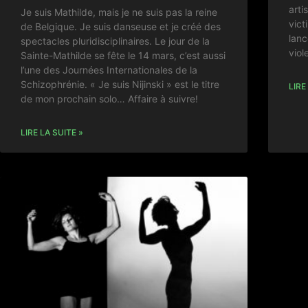
art
Je suis Mathilde, mais je ne suis pas la reine
vict
de Belgique. Je suis danseuse et je créé des
lanc
spectacles pluridisciplinaires. Le jour de la
viol
Sainte-Mathilde se fête le 14 mars, c’est aussi
l’une des Journées Internationales de la
Schizophrénie. « Je suis Nijinski » est le titre
LIRE
de mon prochain solo… Affaire à suivre!
LIRE LA SUITE »