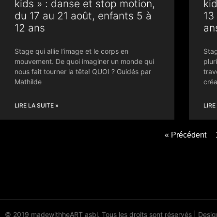
kids » : danse et stop motion,
ki
du 17 au 21 août, enfants 5 à
13 
12 ans
an
Stage qui allie l’image et le corps en
Stag
mouvement. De quoi imaginer un monde qui
plur
nous fait tourner la tête! QUOI ? Guidés par
trav
Mathilde
créa
LIRE LA SUITE »
LIRE
« Précédent
© 2019 madewithheART asbl. Tous les droits sont réservés
|
Desig