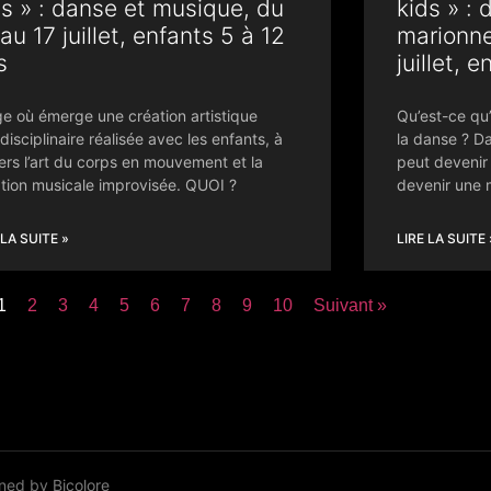
ds » : danse et musique, du
kids » : 
au 17 juillet, enfants 5 à 12
marionne
s
juillet, 
e où émerge une création artistique
Qu’est-ce qu
idisciplinaire réalisée avec les enfants, à
la danse ? D
ers l’art du corps en mouvement et la
peut devenir
tion musicale improvisée. QUOI ?
devenir une 
 LA SUITE »
LIRE LA SUITE 
1
2
3
4
5
6
7
8
9
10
Suivant »
ned by
Bicolore