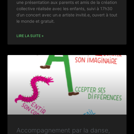
une présentation aux parents et amis de la création
collective réalisée avec les enfants, suivi à 17h30
d’un concert avec un.e artiste invité.e, ouvert à tout
le monde et gratuit.
LIRE LA SUITE »
Accompagnement par la danse,