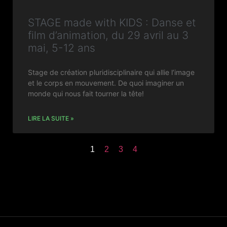
STAGE made with KIDS : Danse et
film d’animation, du 29 avril au 3
mai, 5-12 ans
Stage de création pluridisciplinaire qui allie l’image
et le corps en mouvement. De quoi imaginer un
monde qui nous fait tourner la tête!
LIRE LA SUITE »
1
2
3
4