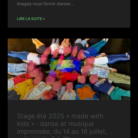
images nous feront danser…
LIRE LA SUITE »
Stage été 2025 « made with
kids » : danse et musique
improvisée, du 14 au 18 juillet,