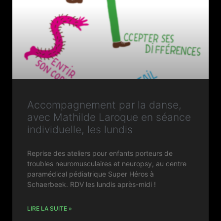
Accompagnement par la danse,
avec Mathilde Laroque en séance
individuelle, les lundis
Reprise des ateliers pour enfants porteurs de
troubles neuromusculaires et neuropsy, au centre
paramédical pédiatrique Super Héros à
Schaerbeek. RDV les lundis après-midi !
LIRE LA SUITE »