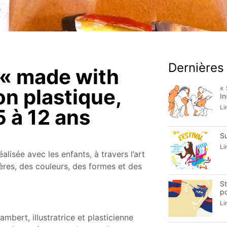
Dernières
 « made with
«
on plastique,
In
Li
5 à 12 ans
S
Li
alisée avec les enfants, à travers l’art
ères, des couleurs, des formes et des
S
po
Li
mbert, illustratrice et plasticienne