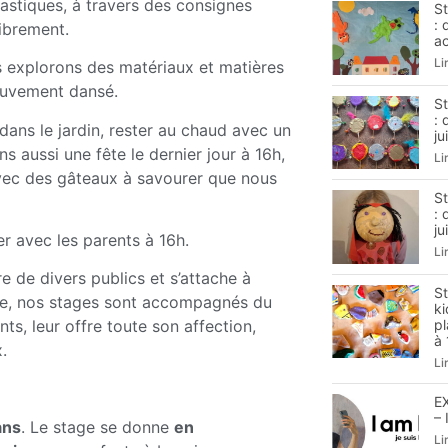
lastiques, à travers des consignes
S
: 
librement.
ao
Li
s explorons des matériaux et matières
mouvement dansé.
S
: 
dans le jardin, rester au chaud avec un
ju
s aussi une fête le dernier jour à 16h,
Li
avec des gâteaux à savourer que nous
S
: 
ju
r avec les parents à 16h.
Li
 de divers publics et s’attache à
S
dre, nos stages sont accompagnés du
ki
pl
ts, leur offre toute son affection,
à 
.
Li
E
– 
ans
. Le stage se donne
en
Li