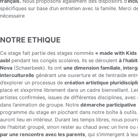
français.
Nous proposons également des dispositifs d’
incl
spécifiques sur base d’un entretien avec la famille. Merci d
nécessaire
NOTRE ETHIQUE
Ce stage fait partie des stages nommés
« made with Kids
asbl
pendant les congés scolaires. Ils se déroulent
à l’habi
Nova
(Schaerbeek). Ils ont
une dimension familiale, interg
interculturelle
générant une ouverture et de l’entraide ent
d’explorer un processus de
création artistique pluridiscipl
place et s’exprime librement dans un cadre bienveillant. L
artistes confirmées, issues de différentes disciplines, avec
dans l’animation de groupe. Notre
démarche participative
programme du stage en piochant dans notre boîte à outils. 
auront lieu en intérieur. Durant les temps libres, nous pourro
de l’habitat groupé, sinon rester au chaud avec un livre ou
par une rencontre avec les parents
, qui s’immergent à leu