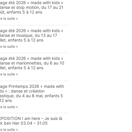
tage été 2026 « made with kids »
danse et stop motion, du 17 au 21
ût, enfants 5 à 12 ans
re la suite »
tage été 2026 « made with kids »
danse et musique, du 13 au 17
illet, enfants 5 à 12 ans
re la suite »
tage été 2026 « made with kids »
danse et marionnettes, du 6 au 10
illet, enfants 5 à 12 ans
re la suite »
tage Printemps 2026 « made with
ds » : danse et création
astique, du 4 au 8 mai, enfants 5
12 ans
re la suite »
XPOSITION I am here – Je suis là
Ik ben hier 03.04 – 31.05
re la suite »