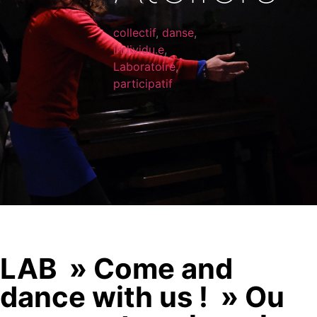
collectif
,
danse
,
individu.e
,
Laboratoire
,
participatif
LAB » Come and
dance with us ! » Ou