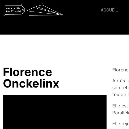
ACCUEIL
Florence
Florence
Onckelinx
Après la
son ret
feu de l
Elle es
Parallè
Elle re