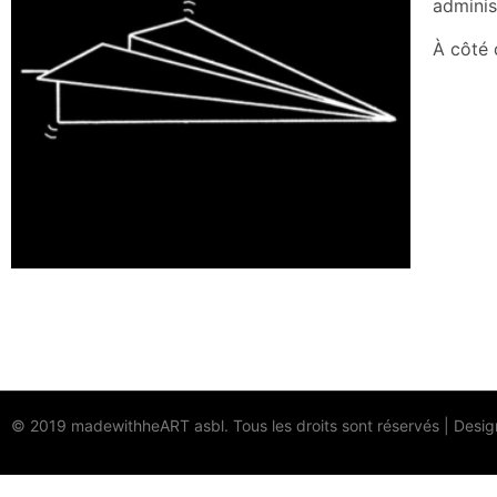
adminis
À côté 
© 2019 madewithheART asbl. Tous les droits sont réservés
|
Desig